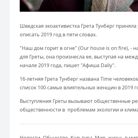
Шведская экоактивистка Грета Тунберг приняла
описать 2019 год в пяти словах.
"Наш дом горит в огне" (Our house is on fire), -
для Греты, она произнесла ее, выступая на ме
начале 2019 года, пишет "Афиша Daily".
16-летняя Грета Тунберг названа Time человеко
список 100 самых влиятельных женщин в 2019 го
Выступления Греты вызывают общественные рез
общественности в проблемам экологии и клима
Новости
,
Общество
,
Культура
,
Мир
,
жизнь в ми