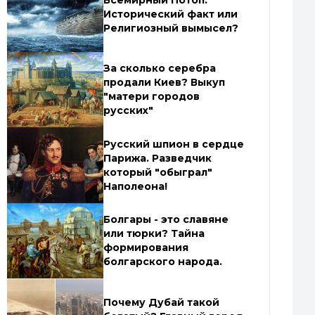
Всемирный Потоп:
Исторический факт или
Религиозный вымысел?
За сколько серебра
продали Киев? Выкуп
"матери городов
русских"
Русский шпион в сердце
Парижа. Разведчик
который "обыграл"
Наполеона!
Болгары - это славяне
или тюрки? Тайна
формирования
болгарского народа.
Почему Дубай такой