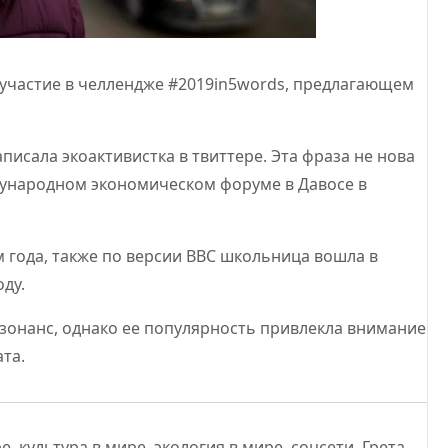
 участие в челлендже #2019in5words, предлагающем
 написала экоактивистка в твиттере. Эта фраза не нова
ждународном экономическом форуме в Давосе в
м года, также по версии BBC школьница вошла в
ду.
онанс, однако ее популярность привлекла внимание
та.
ре
,
культура в мире
,
экология в мире
,
соцсети
,
Грета