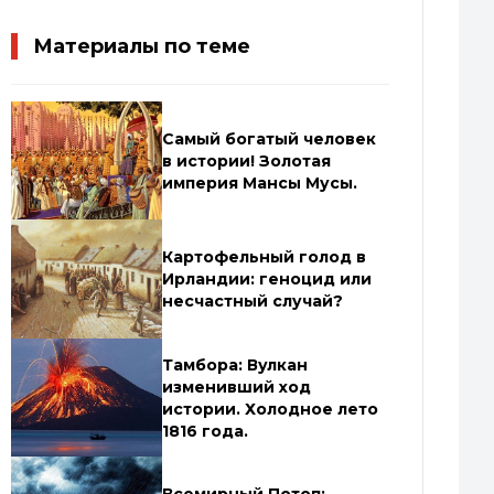
Материалы по теме
Самый богатый человек
в истории! Золотая
империя Мансы Мусы.
Картофельный голод в
Ирландии: геноцид или
несчастный случай?
Тамбора: Вулкан
изменивший ход
истории. Холодное лето
1816 года.