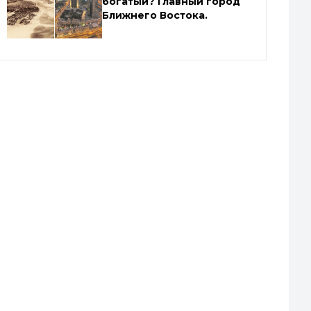
богатый? Главный город
Ближнего Востока.