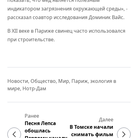
показать, что мед является полезным
индикатором загрязнения окружающей среды», -
рассказал соавтор исследования Доминик Вайс.
В XII веке в Париже свинец часто использовался
при строительстве.
Новости
,
Общество
,
Мир
,
Париж
,
экология в
мире
,
Нотр-Дам
Ранее
Далее
Песня Лепса
В Томске начали
обошлась
снимать фильм